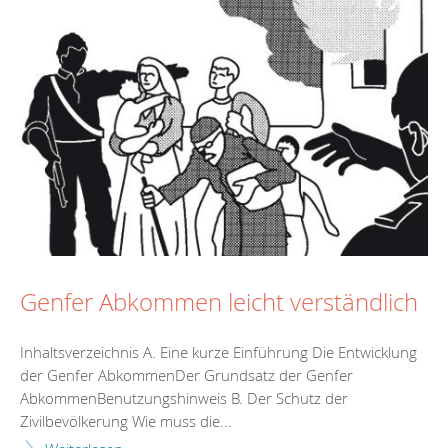
Genfer Abkommen leicht verständlich
Inhaltsverzeichnis A. Eine kurze Einführung Die Entwicklung
der Genfer AbkommenDer Grundsatz der Genfer
AbkommenBenutzungshinweis B. Der Schutz der
Zivilbevölkerung Wie muss die...