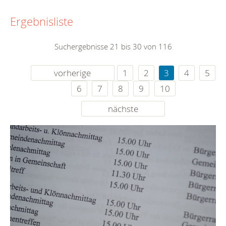
Ergebnisliste
Suchergebnisse 21 bis 30 von 116
vorherige
1
2
3
4
5
6
7
8
9
10
nächste