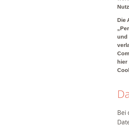
Nutz
Die 
„Per
und 
verl
Comp
hier
Cook
Da
Bei
Date