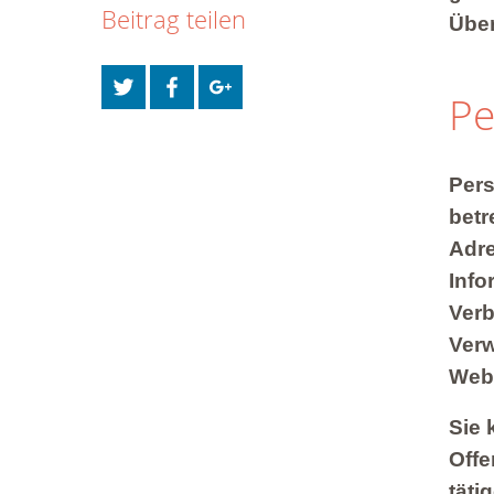
Beitrag teilen
Über
Pe
Pers
betr
Adre
Info
Verb
Verw
Webs
Sie 
Offe
täti