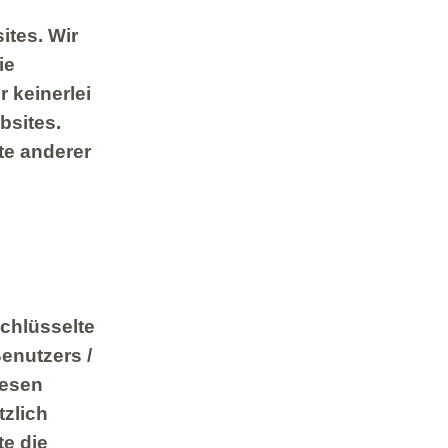
ites. Wir
ie
 keinerlei
bsites.
te anderer
chlüsselte
enutzers /
iesen
tzlich
te die