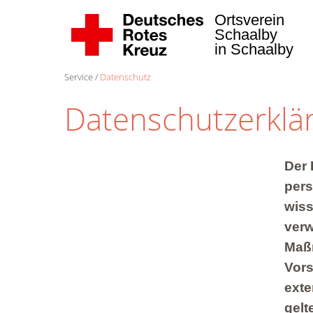
Ortsverein
Schaalby
in Schaalby
Service
Datenschutz
Datenschutzerklä
Der
pers
wiss
verw
Maßn
Vors
exte
gelt