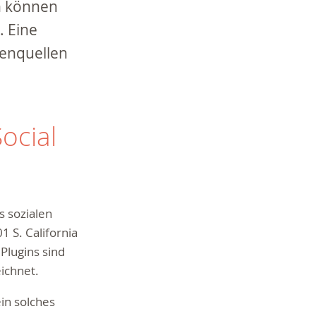
en können
 Eine
enquellen
ocial
s sozialen
 S. California
Plugins sind
ichnet.
ein solches