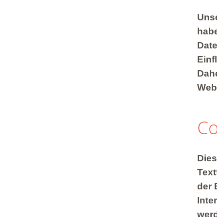
Unse
habe
Date
Einf
Dahe
Webs
Co
Dies
Text
der 
Inte
werd