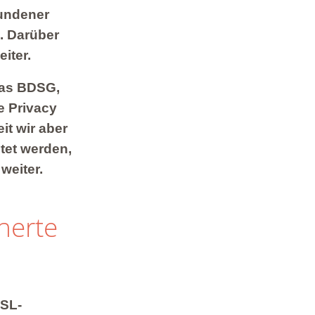
bundener
. Darüber
iter.
 das BDSG,
e Privacy
t wir aber
tet werden,
weiter.
herte
SSL-