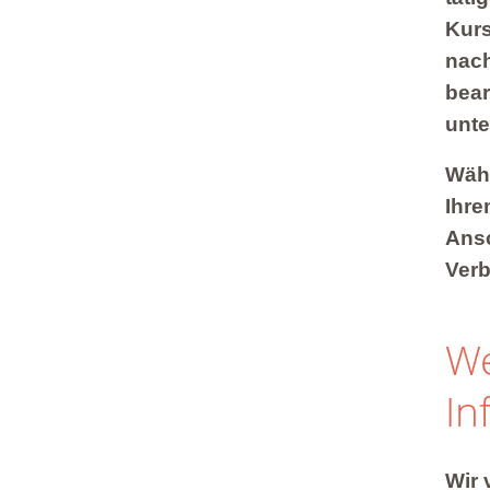
Kurs
nach
bear
unte
Währ
Ihre
Ansc
Verb
We
In
Wir 