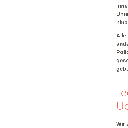
inne
Unte
hina
Alle
ande
Poli
gese
gebe
Te
Üb
Wir 