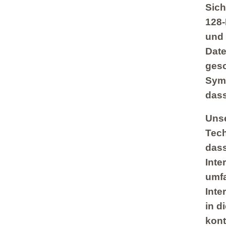
Sich
128-
und 
Date
gesc
Symb
dass
Uns
Tech
dass
Inte
umfa
Inte
in d
kont