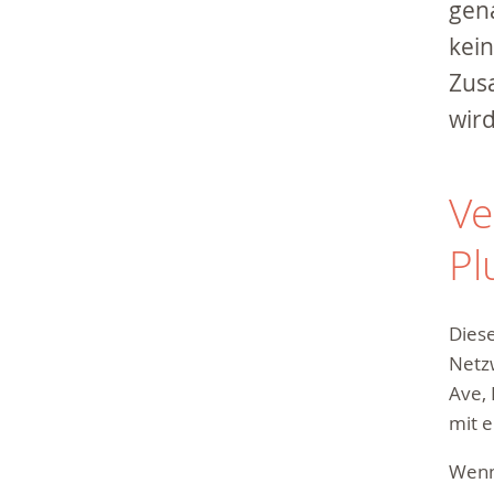
gena
kei
Zus
wir
Ve
Pl
Diese
Netzw
Ave, 
mit 
Wenn 