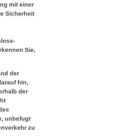
ng mit einer
e Sicherheit
m
loss-
erkennen Sie,
nd der
arauf hin,
erhalb der
ht
des
e, unbefugt
enverkehr zu