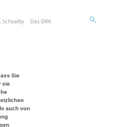
K Schaalby
Das DRK
dass Sie
 sie
che
etzlichen
ls auch von
ung
igen