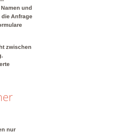
em Namen und
 die Anfrage
ormulare
ht zwischen
g.
erte
ner
en nur