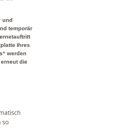
“ und
ind temporär
rnetauftritt
platte Ihres
es“ werden
 erneut die
matisch
n so