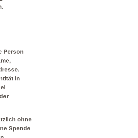
n.
e Person
ame,
dresse.
tität in
el
der
tzlich ohne
eine Spende
en